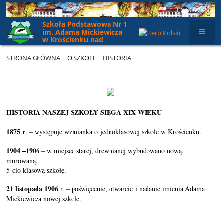
LOGOWANIE
Szkoła Podstawowa Nr 1
im. Adama Mickiewicza
w Krościenku nad
Dunajcem
STRONA GŁÓWNA
O SZKOLE
HISTORIA
Historia
HISTORIA NASZEJ SZKOŁY SIĘGA XIX WIEKU
1875
r
. – występuje wzmianka o jednoklasowej szkole w Krościenku.
1904 –1906
– w miejsce starej, drewnianej wybudowano nową,
murowaną,
5-cio klasową szkołę.
21 listopada 1906
r. – poświęcenie, otwarcie i nadanie imienia Adama
Mickiewicza nowej szkole.