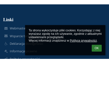
Linki
Webmaster
Ta strona wykorzystuje pliki cookies. Korzystając z niej 
wyrażasz zgodę na ich używanie, zgodnie z aktualnymi 
Wsparcie techniczne
ustawieniami przeglądarki.

Więcej informacji znajdziesz w 
Polityce prywatności
.
Deklaracja dostępności
OK
Informacje prawne
Polityka prywatności
Metryczka
Mapa strony
O szkole
Kontakt
Aktualności
Kontakt