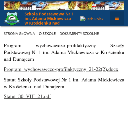
LOGOWANIE
Szkoła Podstawowa Nr 1
im. Adama Mickiewicza
w Krościenku nad
Dunajcem
STRONA GŁÓWNA
O SZKOLE
DOKUMENTY SZKOLNE
Dokumenty
Program wychowawczo-profilaktyczny Szkoły
szkolne
Podstawowej Nr 1 im. Adama Mickiewicza w Krościenku
nad Dunajcem
Program_wychowawczo-profilaktyczny_21-22(2).docx
Statut Szkoły Podstawowej Nr 1
im. Adama Mickiewicza
w Krościenku nad Dunajcem
Statut_30_VIII_21.pdf